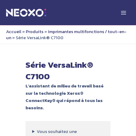
Aller
au
Main
contenu
Men
Accueil
»
Produits
»
Imprimantes multifonctions / tout-en-
un
»
Série VersaLink® C7100
Série VersaLink®
C7100
L’assistant de milieu de travail basé
sur la technologie Xerox®
ConnectKey® qui répond à tous les
besoins.
Vous souhaitez une