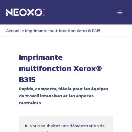
Aller
au
Main
contenu
Men
Accueil
»
Imprimante multifonction Xerox® B315
Imprimante
multifonction Xerox®
B315
Rapide, compacte, idéale pour les équipes
de travail intensives et les espaces
restreints
Vous souhaitez une démonstration de