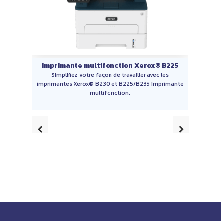
Imprimante multifonction Xerox® B225
Impri
Simplifiez votre façon de travailler avec les
Simp
imprimantes Xerox® B230 et B225/B235 Imprimante
impriman
multifonction.