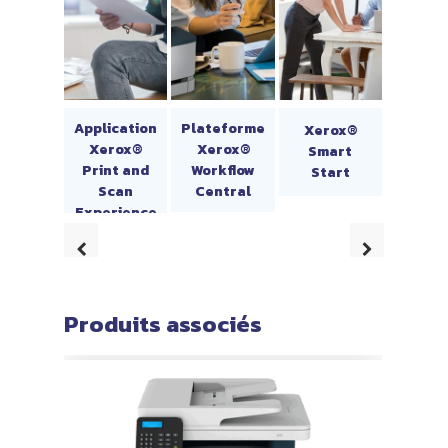
Application
Plateforme
Xerox®
Xerox®
Xerox®
Smart
Print and
Workflow
Start
Scan
Central
Experience
Produits associés